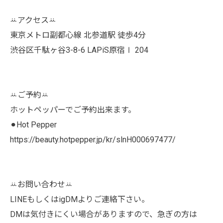
ꕁアクセスꕁ
東京メトロ副都心線 北参道駅 徒歩4分
渋谷区千駄ヶ谷3-8-6 LAPiS原宿Ⅰ 204
ꕁご予約ꕁ
ホットペッパーでご予約出来ます。
⚫︎Hot Pepper
https://beauty.hotpepper.jp/kr/slnH000697477/
ꕁお問い合わせꕁ
LINEもしくはigDMよりご連絡下さい。
DMは気付きにくい場合がありますので、急ぎの方は