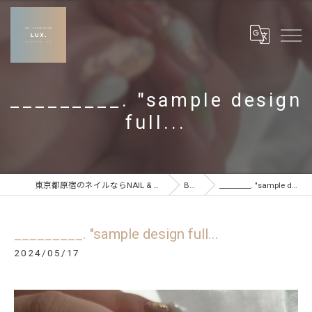
_________. "sample design
full...
東京都原宿のネイルならNAIL & CARE SALON LUX
BLOG
_________. "sample design full...
_________. "sample design full...
2024/05/17