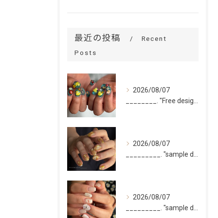
最近の投稿
Recent
Posts
2026/08/07
________. "Free design(volume)...
2026/08/07
_________. "sample design 10本"
2026/08/07
_________. "sample design 2〜5本...