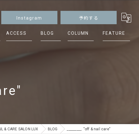
Instagram
予約する
ACCESS
BLOG
COLUMN
FEATURE
マグネット
ニュアンス
シンプル
are"
ケア
フット
 CARE SALON LUX
BLOG
_________. "off & nail care"