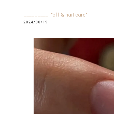
_________. "off & nail care"
2024/08/19