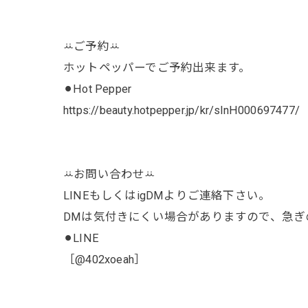
ꕁご予約ꕁ
ホットペッパーでご予約出来ます。
⚫︎Hot Pepper
https://beauty.hotpepper.jp/kr/slnH000697477/
ꕁお問い合わせꕁ
LINEもしくはigDMよりご連絡下さい。
DMは気付きにくい場合がありますので、急ぎの
⚫︎LINE
［@402xoeah］