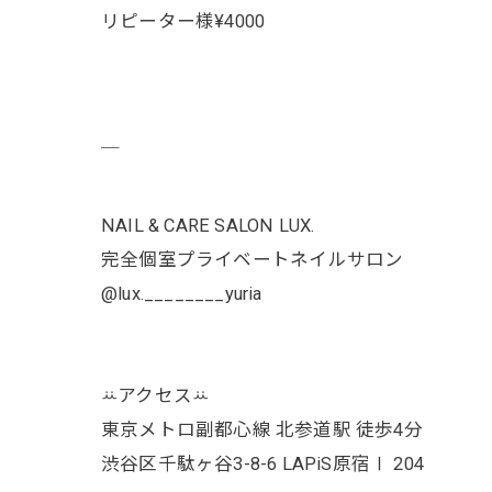
リピーター様¥4000
￣
NAIL & CARE SALON LUX.
完全個室プライベートネイルサロン
@lux.________yuria
ꕁアクセスꕁ
東京メトロ副都心線 北参道駅 徒歩4分
渋谷区千駄ヶ谷3-8-6 LAPiS原宿Ⅰ 204