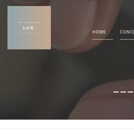
HOME
CONC
___