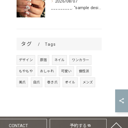
2026/08/07
_________. "sample design 2〜5本...
タグ
Tags
デザイン
原宿
ネイル
ワンカラー
もやもや
おしゃれ
可愛い
個性派
美爪
自爪
巻き爪
オイル
メンズ
CONTACT
予約する