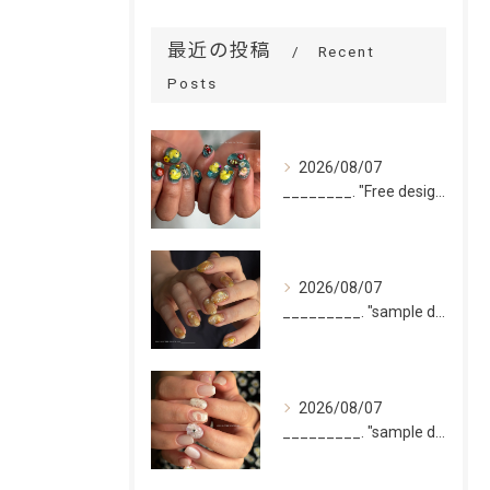
最近の投稿
Recent
Posts
2026/08/07
________. "Free design(volume)...
2026/08/07
_________. "sample design 10本"
2026/08/07
_________. "sample design 2〜5本...