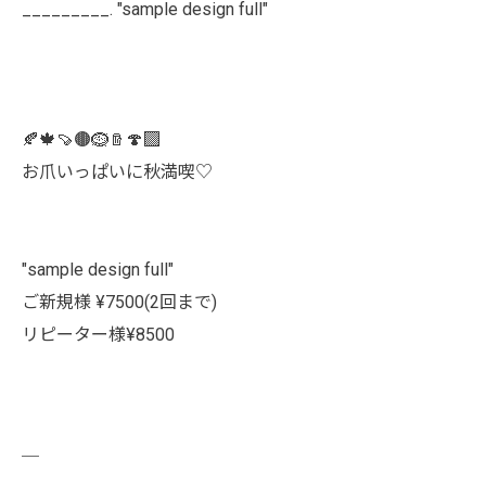
_________. "sample design full"
🍂🍁🍠🟤🪹🪵🍄‍🟫
お爪いっぱいに秋満喫♡
"sample design full"
ご新規様 ¥7500(2回まで)
リピーター様¥8500
￣