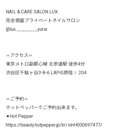
NAIL & CARE SALON LUX.
完全個室プライベートネイルサロン
@lux.________yuria
ꕁアクセスꕁ
東京メトロ副都心線 北参道駅 徒歩4分
渋谷区千駄ヶ谷3-8-6 LAPiS原宿Ⅰ 204
ꕁご予約ꕁ
ホットペッパーでご予約出来ます。
⚫︎Hot Pepper
https://beauty.hotpepper.jp/kr/slnH000697477/