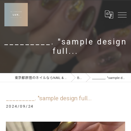
_________. "sample design
full...
東京都原宿のネイルならNAIL & CARE SALON LUX
BLOG
_________. "sample design full...
_________. "sample design full...
2024/09/24