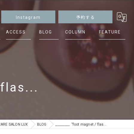
Instagram
予約する
ACCESS
BLOG
COLUMN
FEATURE
マグネット
ニュアンス
シンプル
flas...
ケア
フット
E SALON LUX
BLOG
_________. "foot magnet / flas...