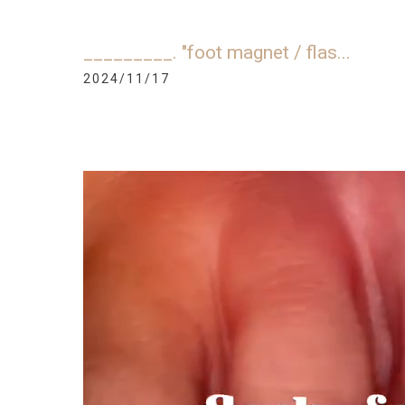
_________. "foot magnet / flas...
2024/11/17