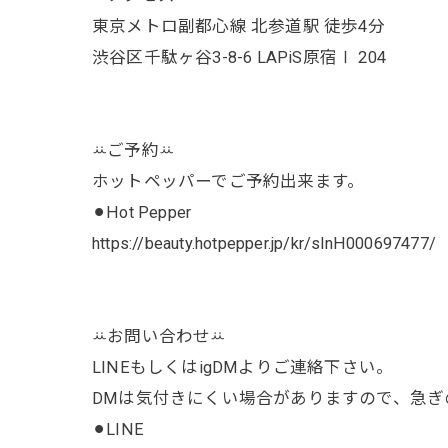
東京メトロ副都心線 北参道駅 徒歩4分
渋谷区千駄ヶ谷3-8-6 LAPiS原宿Ⅰ 204
ꕁご予約ꕁ
ホットペッパーでご予約出来ます。
⚫︎Hot Pepper
https://beauty.hotpepper.jp/kr/slnH000697477/
ꕁお問い合わせꕁ
LINEもしくはigDMよりご連絡下さい。
DMは気付きにくい場合がありますので、急ぎの
⚫︎LINE