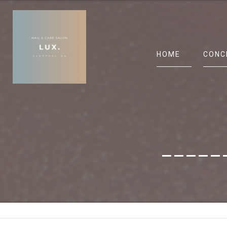
HOME
CONC
______