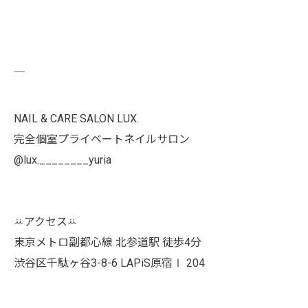
￣
NAIL & CARE SALON LUX.
完全個室プライベートネイルサロン
@lux.________yuria
ꕁアクセスꕁ
東京メトロ副都心線 北参道駅 徒歩4分
渋谷区千駄ヶ谷3-8-6 LAPiS原宿Ⅰ 204