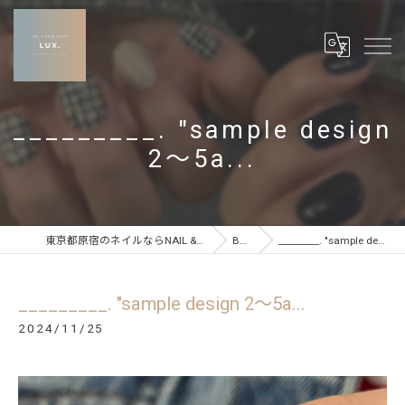
_________. "sample design
2〜5a...
東京都原宿のネイルならNAIL & CARE SALON LUX
BLOG
_________. "sample design 2〜5a...
_________. "sample design 2〜5a...
2024/11/25