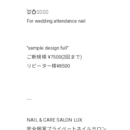
💒💍🤵‍♀️👰‍♀️
For wedding attendance nail
"sample design full"
ご新規様 ¥7500(2回まで)
リピーター様¥8500
￣
NAIL & CARE SALON LUX.
完全個室プライベートネイルサロン