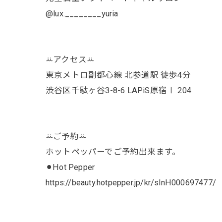
@lux.________yuria
ꕁアクセスꕁ
東京メトロ副都心線 北参道駅 徒歩4分
渋谷区千駄ヶ谷3-8-6 LAPiS原宿Ⅰ 204
ꕁご予約ꕁ
ホットペッパーでご予約出来ます。
⚫︎Hot Pepper
https://beauty.hotpepper.jp/kr/slnH000697477/