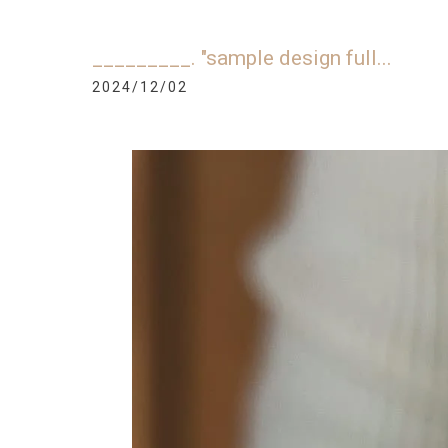
_________. "sample design full...
2024/12/02