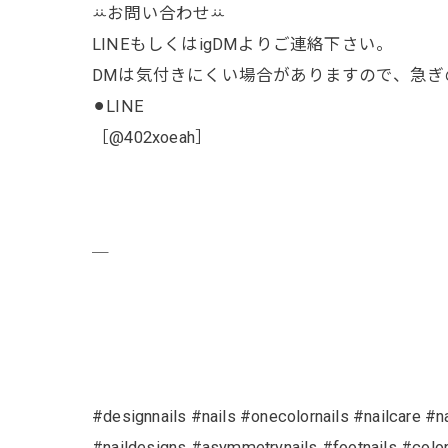
ꕁお問い合わせꕁ
LINEもしくはigDMよりご連絡下さい。
DMは気付きにくい場合がありますので、急ぎの
⚫︎LINE
［@402xoeah］
￣
#designnails #nails #onecolornails #nailcare #n
#naildesigns #asymmetrynails #footnails #col