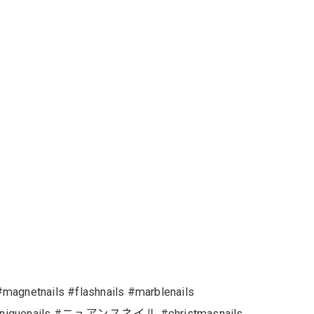
 #magnetnails #flashnails #marblenails
nails #uniquenails #ニュアンスネイル #christmasnails