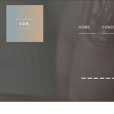
HOME
CONC
______