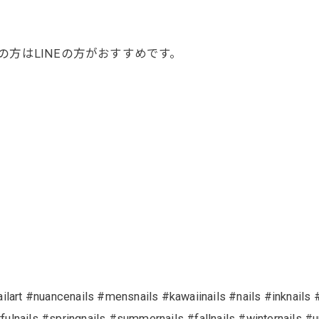
方はLINEの方がおすすめです。
ailart #nuancenails #mensnails #kawaiinails #nails #inknails
orfulnails #springnails #summernails #fallnails #winter