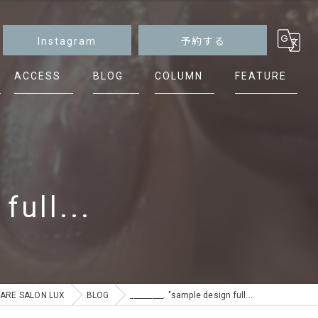
Instagram
予約する
ACCESS
BLOG
COLUMN
FEATURE
マグネット
ニュアンス
シンプル
full...
ケア
フット
E SALON LUX
BLOG
_________. "sample design full...