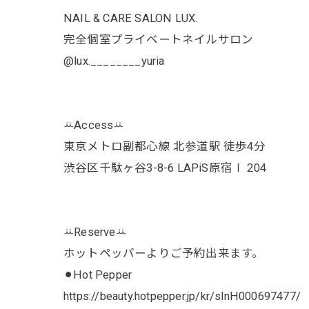
NAIL & CARE SALON LUX.
完全個室プライベートネイルサロン
@lux.________yuria
ꕁAccessꕁ
東京メトロ副都心線 北参道駅 徒歩4分
渋谷区千駄ヶ谷3-8-6 LAPiS原宿Ⅰ 204
ꕁReserveꕁ
ホットペッパーよりご予約出来ます。
⚫︎Hot Pepper
https://beauty.hotpepper.jp/kr/slnH000697477/