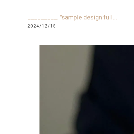
_________. "sample design full...
2024/12/18