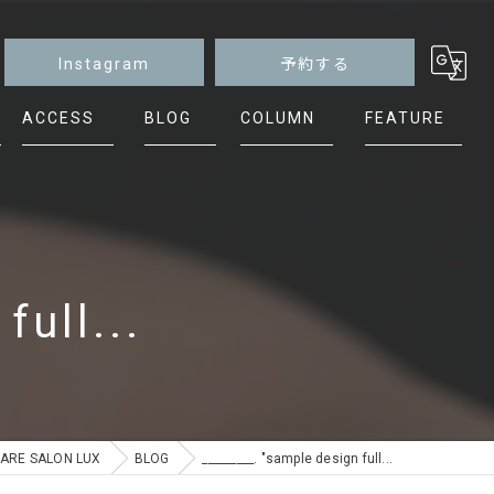
Instagram
予約する
ACCESS
BLOG
COLUMN
FEATURE
マグネット
ニュアンス
シンプル
full...
ケア
フット
E SALON LUX
BLOG
_________. "sample design full...