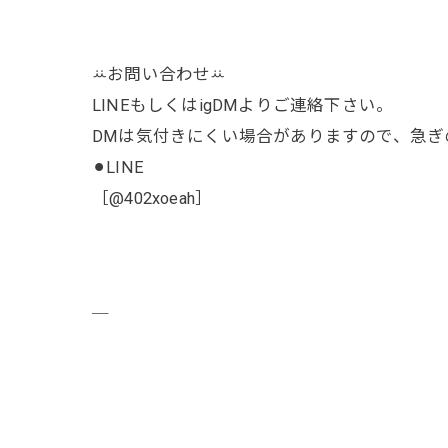
ꕁお問い合わせꕁ
LINEもしくはigDMよりご連絡下さい。
DMは気付きにくい場合がありますので、急ぎの
⚫︎LINE
［@402xoeah］
￣