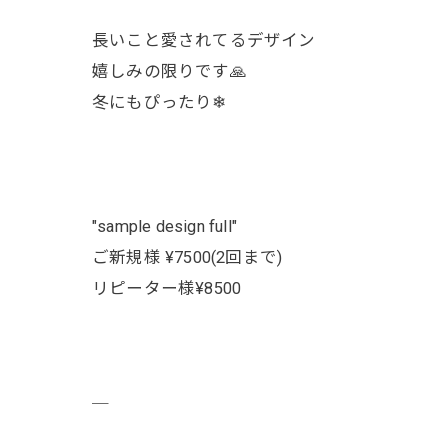
長いこと愛されてるデザイン
嬉しみの限りです🙏
冬にもぴったり❄︎
"sample design full"
ご新規様 ¥7500(2回まで)
リピーター様¥8500
￣