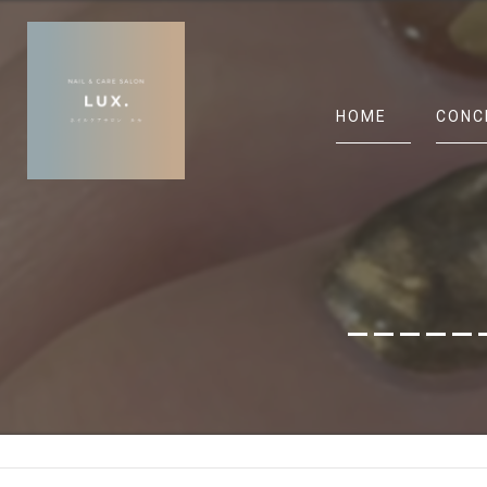
HOME
CONC
______