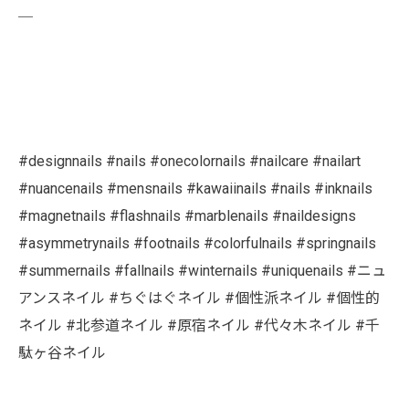
￣
#designnails #nails #onecolornails #nailcare #nailart
#nuancenails #mensnails #kawaiinails #nails #inknails
#magnetnails #flashnails #marblenails #naildesigns
#asymmetrynails #footnails #colorfulnails #springnails
#summernails #fallnails #winternails #uniquenails #ニュ
アンスネイル #ちぐはぐネイル #個性派ネイル #個性的
ネイル #北参道ネイル #原宿ネイル #代々木ネイル #千
駄ヶ谷ネイル