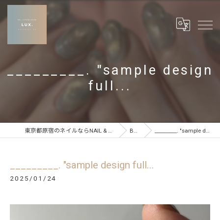
_________. "sample design
full...
東京都原宿のネイルならNAIL & CARE SALON LUX
BLOG
_________. "sample design full...
_________. "sample design full...
2025/01/24