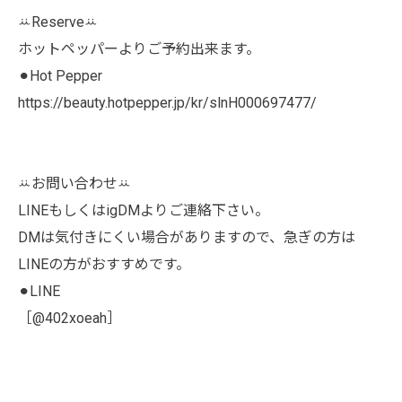
ꕁReserveꕁ
ホットペッパーよりご予約出来ます。
⚫︎Hot Pepper
https://beauty.hotpepper.jp/kr/slnH000697477/
ꕁお問い合わせꕁ
LINEもしくはigDMよりご連絡下さい。
DMは気付きにくい場合がありますので、急ぎの方は
LINEの方がおすすめです。
⚫︎LINE
［@402xoeah］