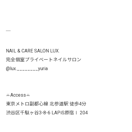
￣
NAIL & CARE SALON LUX.
完全個室プライベートネイルサロン
@lux.________yuria
ꕁAccessꕁ
東京メトロ副都心線 北参道駅 徒歩4分
渋谷区千駄ヶ谷3-8-6 LAPiS原宿Ⅰ 204