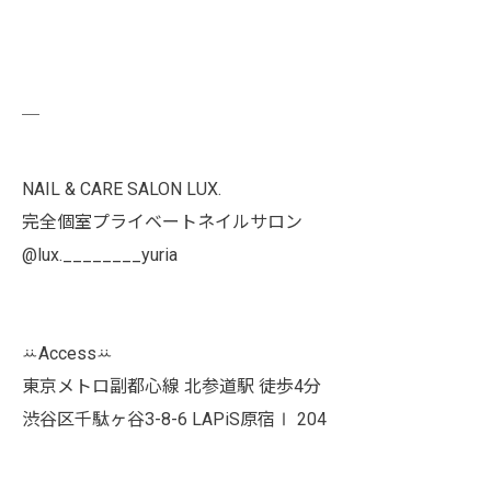
￣
NAIL & CARE SALON LUX.
完全個室プライベートネイルサロン
@lux.________yuria
ꕁAccessꕁ
東京メトロ副都心線 北参道駅 徒歩4分
渋谷区千駄ヶ谷3-8-6 LAPiS原宿Ⅰ 204