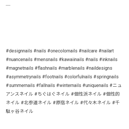
￣
#designnails #nails #onecolornails #nailcare #nailart
#nuancenails #mensnails #kawaiinails #nails #inknails
#magnetnails #flashnails #marblenails #naildesigns
#asymmetrynails #footnails #colorfulnails #springnails
#summernails #fallnails #winternails #uniquenails #ニュ
アンスネイル #ちぐはぐネイル #個性派ネイル #個性的
ネイル #北参道ネイル #原宿ネイル #代々木ネイル #千
駄ヶ谷ネイル