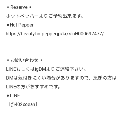
ꕁReserveꕁ
ホットペッパーよりご予約出来ます。
⚫︎Hot Pepper
https://beauty.hotpepper.jp/kr/slnH000697477/
ꕁお問い合わせꕁ
LINEもしくはigDMよりご連絡下さい。
DMは気付きにくい場合がありますので、急ぎの方は
LINEの方がおすすめです。
⚫︎LINE
［@402xoeah］