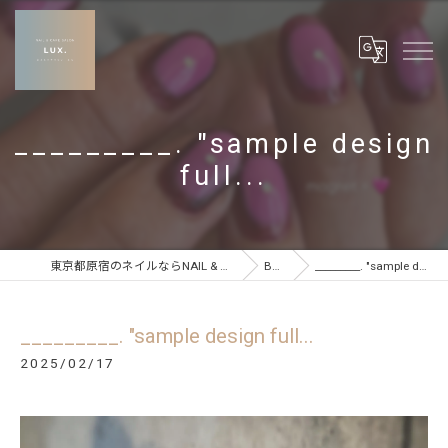
_________. "sample design
full...
東京都原宿のネイルならNAIL & CARE SALON LUX
BLOG
_________. "sample design full...
_________. "sample design full...
2025/02/17