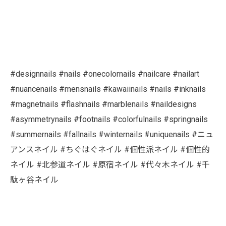
#designnails #nails #onecolornails #nailcare #nailart
#nuancenails #mensnails #kawaiinails #nails #inknails
#magnetnails #flashnails #marblenails #naildesigns
#asymmetrynails #footnails #colorfulnails #springnails
#summernails #fallnails #winternails #uniquenails #ニュ
アンスネイル #ちぐはぐネイル #個性派ネイル #個性的
ネイル #北参道ネイル #原宿ネイル #代々木ネイル #千
駄ヶ谷ネイル