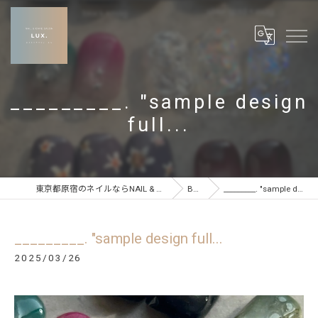
_________. "sample design
full...
東京都原宿のネイルならNAIL & CARE SALON LUX
BLOG
_________. "sample design full...
_________. "sample design full...
2025/03/26