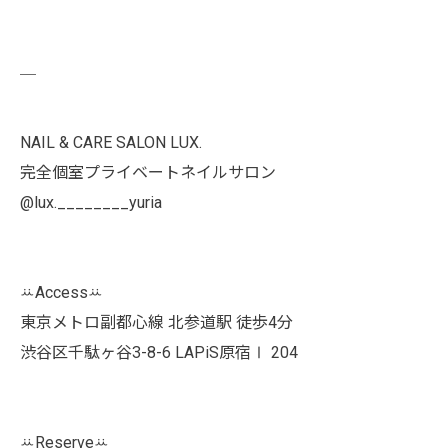
￣
NAIL & CARE SALON LUX.
完全個室プライベートネイルサロン
@lux.________yuria
ꕁAccessꕁ
東京メトロ副都心線 北参道駅 徒歩4分
渋谷区千駄ヶ谷3-8-6 LAPiS原宿Ⅰ 204
ꕁReserveꕁ