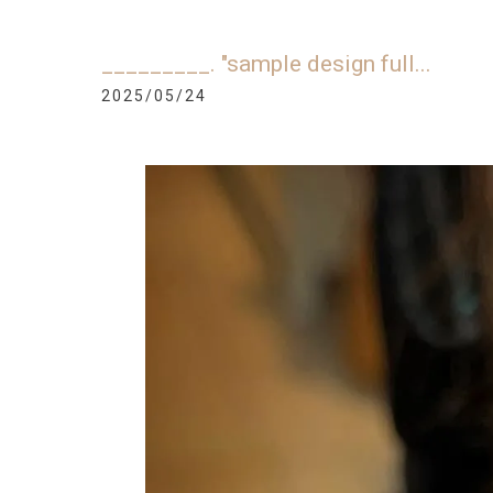
_________. "sample design full...
2025/05/24