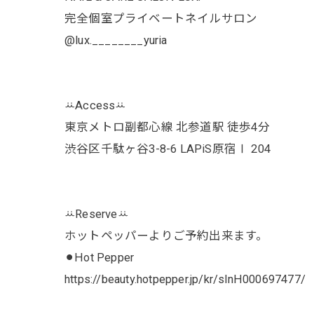
完全個室プライベートネイルサロン
@lux.________yuria
ꕁAccessꕁ
東京メトロ副都心線 北参道駅 徒歩4分
渋谷区千駄ヶ谷3-8-6 LAPiS原宿Ⅰ 204
ꕁReserveꕁ
ホットペッパーよりご予約出来ます。
⚫︎Hot Pepper
https://beauty.hotpepper.jp/kr/slnH000697477/