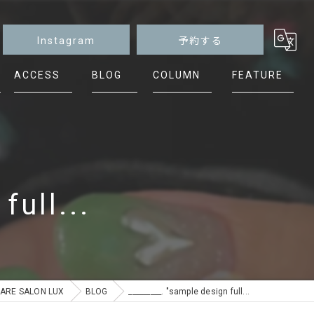
Instagram
予約する
ACCESS
BLOG
COLUMN
FEATURE
マグネット
ニュアンス
シンプル
full...
ケア
フット
E SALON LUX
BLOG
_________. "sample design full...