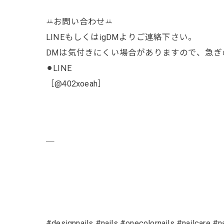
ꕁお問い合わせꕁ
LINEもしくはigDMよりご連絡下さい。
DMは気付きにくい場合がありますので、急ぎの
⚫︎LINE
［@402xoeah］
￣
#designnails #nails #onecolornails #nailcare #n