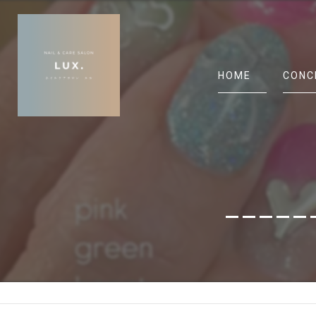
HOME
CONC
______