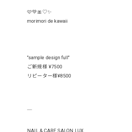
🩷💚🎀♡✨
morimori de kawaii
"sample design full"
ご新規様 ¥7500
リピーター様¥8500
￣
NAIL & CARE SALON LUX.