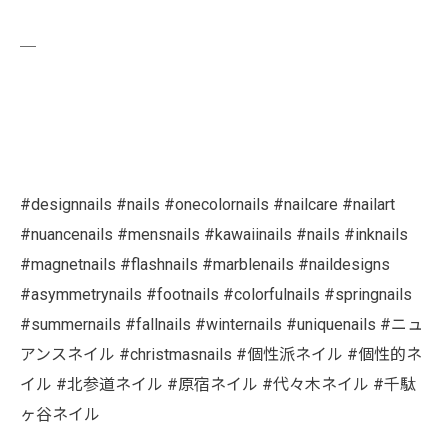
￣
#designnails #nails #onecolornails #nailcare #nailart
#nuancenails #mensnails #kawaiinails #nails #inknails
#magnetnails #flashnails #marblenails #naildesigns
#asymmetrynails #footnails #colorfulnails #springnails
#summernails #fallnails #winternails #uniquenails #ニュ
アンスネイル #christmasnails #個性派ネイル #個性的ネ
イル #北参道ネイル #原宿ネイル #代々木ネイル #千駄
ヶ谷ネイル