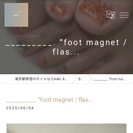
_________. "foot magnet /
flas...
東京都原宿のネイルならNAIL & CARE SALON LUX
BLOG
_________. "foot magnet / flas...
_________. "foot magnet / flas...
2025/06/04