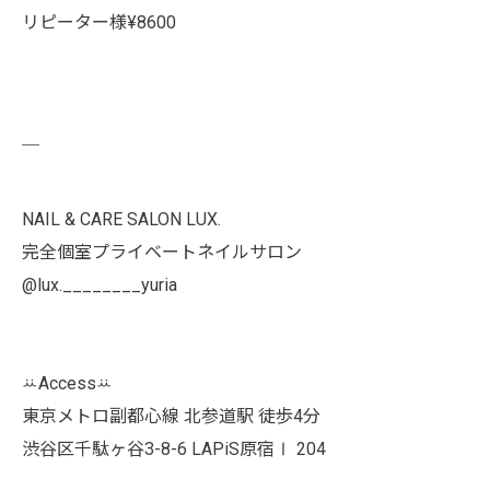
リピーター様¥8600
￣
NAIL & CARE SALON LUX.
完全個室プライベートネイルサロン
@lux.________yuria
ꕁAccessꕁ
東京メトロ副都心線 北参道駅 徒歩4分
渋谷区千駄ヶ谷3-8-6 LAPiS原宿Ⅰ 204