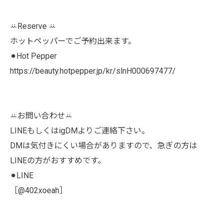
ꕁReserve ꕁ
ホットペッパーでご予約出来ます。
⚫︎Hot Pepper
https://beauty.hotpepper.jp/kr/slnH000697477/
ꕁお問い合わせꕁ
LINEもしくはigDMよりご連絡下さい。
DMは気付きにくい場合がありますので、急ぎの方は
LINEの方がおすすめです。
⚫︎LINE
［@402xoeah］