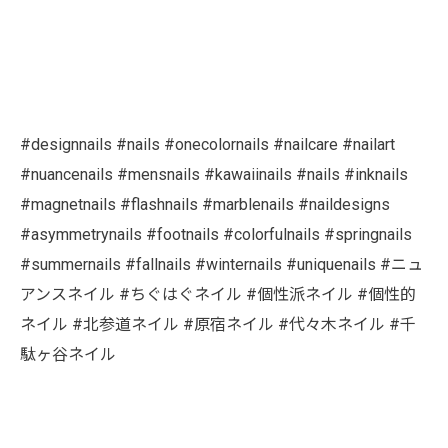
#designnails #nails #onecolornails #nailcare #nailart
#nuancenails #mensnails #kawaiinails #nails #inknails
#magnetnails #flashnails #marblenails #naildesigns
#asymmetrynails #footnails #colorfulnails #springnails
#summernails #fallnails #winternails #uniquenails #ニュ
アンスネイル #ちぐはぐネイル #個性派ネイル #個性的
ネイル #北参道ネイル #原宿ネイル #代々木ネイル #千
駄ヶ谷ネイル