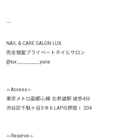
￣
NAIL & CARE SALON LUX.
完全個室プライベートネイルサロン
@lux.________yuria
ꕁAccessꕁ
東京メトロ副都心線 北参道駅 徒歩4分
渋谷区千駄ヶ谷3-8-6 LAPiS原宿Ⅰ 204
ꕁReserveꕁ