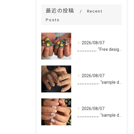
最近の投稿
Recent
Posts
2026/08/07
________. "Free design(volume)...
2026/08/07
_________. "sample design 10本"
2026/08/07
_________. "sample design 2〜5本...