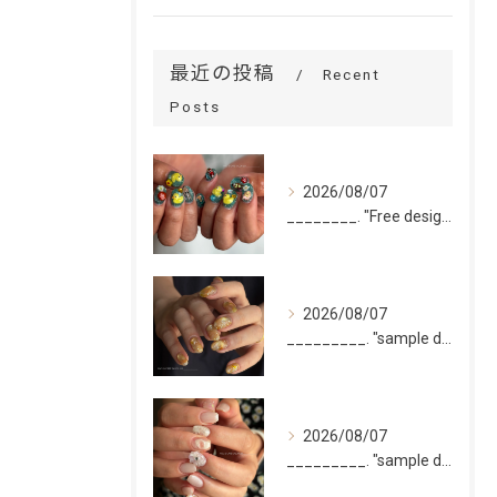
最近の投稿
Recent
Posts
2026/08/07
________. "Free design(volume)...
2026/08/07
_________. "sample design 10本"
2026/08/07
_________. "sample design 2〜5本...