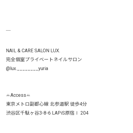
￣
NAIL & CARE SALON LUX.
完全個室プライベートネイルサロン
@lux.________yuria
ꕁAccessꕁ
東京メトロ副都心線 北参道駅 徒歩4分
渋谷区千駄ヶ谷3-8-6 LAPiS原宿Ⅰ 204