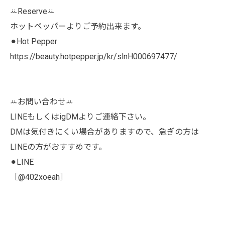
ꕁReserveꕁ
ホットペッパーよりご予約出来ます。
⚫︎Hot Pepper
https://beauty.hotpepper.jp/kr/slnH000697477/
ꕁお問い合わせꕁ
LINEもしくはigDMよりご連絡下さい。
DMは気付きにくい場合がありますので、急ぎの方は
LINEの方がおすすめです。
⚫︎LINE
［@402xoeah］