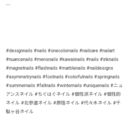
￣
#designnails #nails #onecolornails #nailcare #nailart
#nuancenails #mensnails #kawaiinails #nails #inknails
#magnetnails #flashnails #marblenails #naildesigns
#asymmetrynails #footnails #colorfulnails #springnails
#summernails #fallnails #winternails #uniquenails #ニュ
アンスネイル #ちぐはぐネイル #個性派ネイル #個性的
ネイル #北参道ネイル #原宿ネイル #代々木ネイル #千
駄ヶ谷ネイル