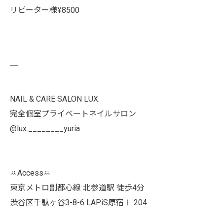
リピーター様¥8500
￣
NAIL & CARE SALON LUX.
完全個室プライベートネイルサロン
@lux.________yuria
ꕁAccessꕁ
東京メトロ副都心線 北参道駅 徒歩4分
渋谷区千駄ヶ谷3-8-6 LAPiS原宿Ⅰ 204