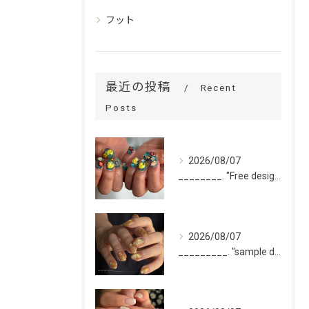
フット
最近の投稿
Recent
Posts
2026/08/07
________. "Free design(volume)...
2026/08/07
_________. "sample design 10本"