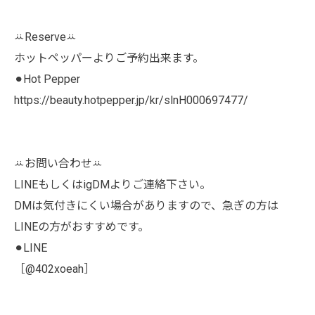
ꕁReserveꕁ
ホットペッパーよりご予約出来ます。
⚫︎Hot Pepper
https://beauty.hotpepper.jp/kr/slnH000697477/
ꕁお問い合わせꕁ
LINEもしくはigDMよりご連絡下さい。
DMは気付きにくい場合がありますので、急ぎの方は
LINEの方がおすすめです。
⚫︎LINE
［@402xoeah］