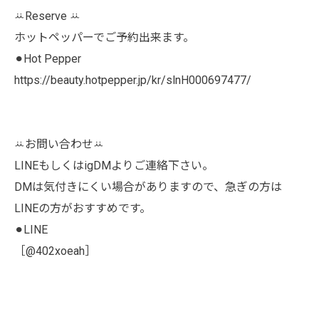
ꕁReserve ꕁ
ホットペッパーでご予約出来ます。
⚫︎Hot Pepper
https://beauty.hotpepper.jp/kr/slnH000697477/
ꕁお問い合わせꕁ
LINEもしくはigDMよりご連絡下さい。
DMは気付きにくい場合がありますので、急ぎの方は
LINEの方がおすすめです。
⚫︎LINE
［@402xoeah］