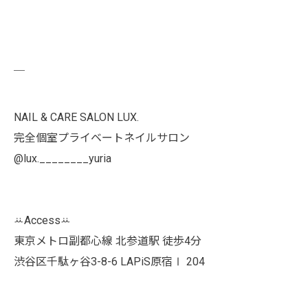
￣
NAIL & CARE SALON LUX.
完全個室プライベートネイルサロン
@lux.________yuria
ꕁAccessꕁ
東京メトロ副都心線 北参道駅 徒歩4分
渋谷区千駄ヶ谷3-8-6 LAPiS原宿Ⅰ 204