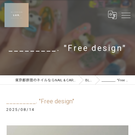
_________. "Free design"
東京都原宿のネイルならNAIL & CARE SALON LUX
BLOG
_________. "Free design"
_________. "Free design"
2025/08/14