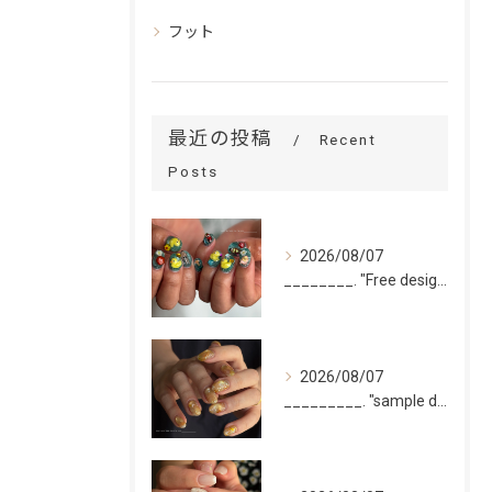
フット
最近の投稿
Recent
Posts
2026/08/07
________. "Free design(volume)...
2026/08/07
_________. "sample design 10本"