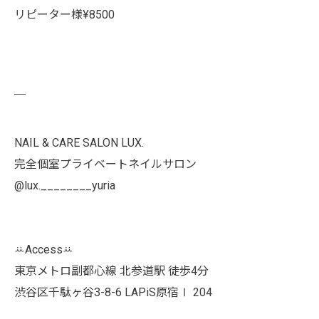
リピーター様¥8500
￣
NAIL & CARE SALON LUX.
完全個室プライベートネイルサロン
@lux.________yuria
ꕁAccessꕁ
東京メトロ副都心線 北参道駅 徒歩4分
渋谷区千駄ヶ谷3-8-6 LAPiS原宿Ⅰ 204