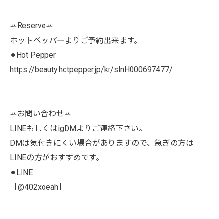
ꕁReserveꕁ
ホットペッパーよりご予約出来ます。
⚫︎Hot Pepper
https://beauty.hotpepper.jp/kr/slnH000697477/
ꕁお問い合わせꕁ
LINEもしくはigDMよりご連絡下さい。
DMは気付きにくい場合がありますので、急ぎの方は
LINEの方がおすすめです。
⚫︎LINE
［@402xoeah］