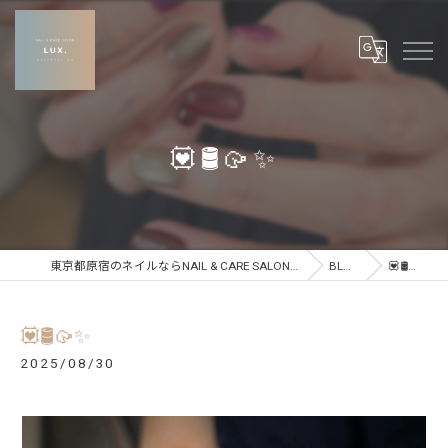
💟🛢️🥠✨
東京都原宿のネイルならNAIL & CARE SALON LUX
BLOG
💟🛢️🥠✨
💟🛢️🥠✨
2025/08/30