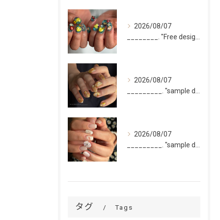
2026/08/07
________. "Free design(volume)...
2026/08/07
_________. "sample design 10本"
2026/08/07
_________. "sample design 2〜5本...
タグ
Tags