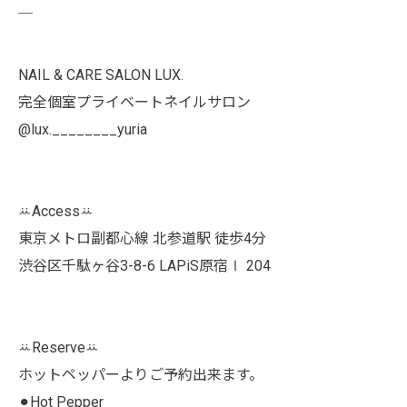
￣
NAIL & CARE SALON LUX.
完全個室プライベートネイルサロン
@lux.________yuria
ꕁAccessꕁ
東京メトロ副都心線 北参道駅 徒歩4分
渋谷区千駄ヶ谷3-8-6 LAPiS原宿Ⅰ 204
ꕁReserveꕁ
ホットペッパーよりご予約出来ます。
⚫︎Hot Pepper