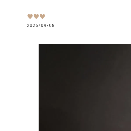
♥️♥️♥️
2025/09/08