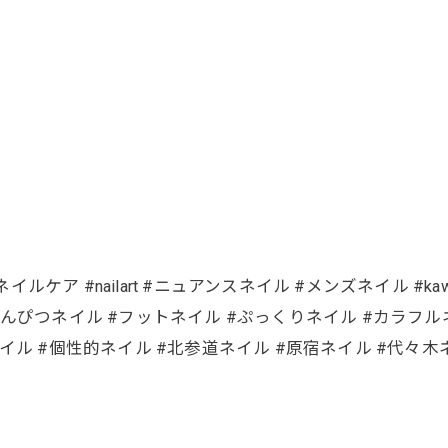
ルケア #nailart #ニュアンスネイル #メンズネイル #kawai
んぴつネイル #フットネイル #ぷっくりネイル #カラフルネ
ネイル #個性的ネイル #北参道ネイル #原宿ネイル #代々木