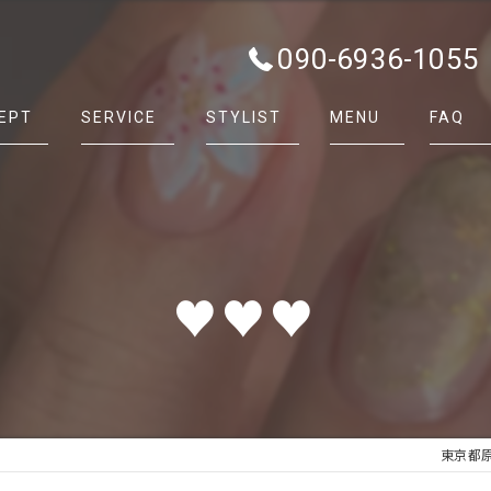
090-6936-1055
EPT
SERVICE
STYLIST
MENU
FAQ
♥️♥️♥️
東京都原宿