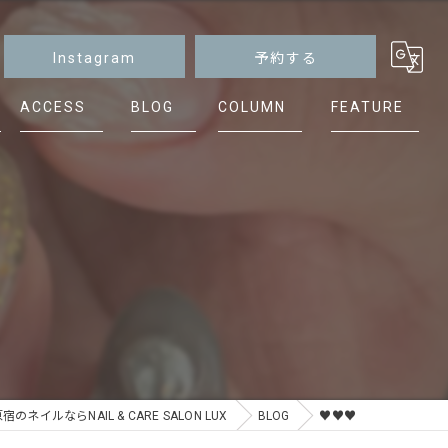
Instagram
予約する
ACCESS
BLOG
COLUMN
FEATURE
マグネット
ニュアンス
シンプル
ケア
フット
のネイルならNAIL & CARE SALON LUX
BLOG
♥️♥️♥️