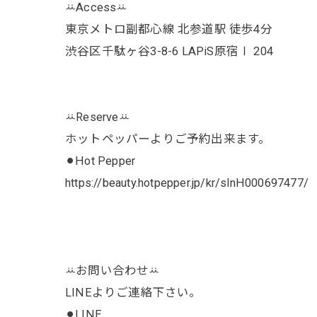
ꕁAccessꕁ
東京メトロ副都心線 北参道駅 徒歩4分
渋谷区千駄ヶ谷3-8-6 LAPiS原宿Ⅰ 204
ꕁReserveꕁ
ホットペッパーよりご予約出来ます。
⚫︎Hot Pepper
https://beauty.hotpepper.jp/kr/slnH000697477/
ꕁお問い合わせꕁ
LINEよりご連絡下さい。
⚫︎LINE