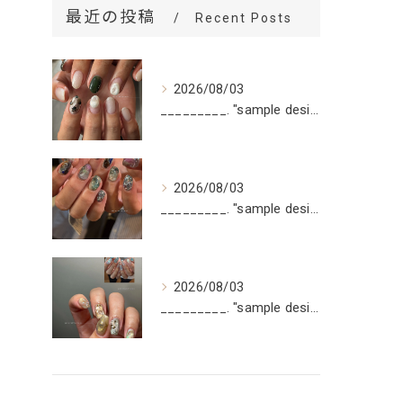
最近の投稿
Recent Posts
2026/08/03
_________. "sample design 2〜5本...
2026/08/03
_________. "sample design 10本"
2026/08/03
_________. "sample design 10本"