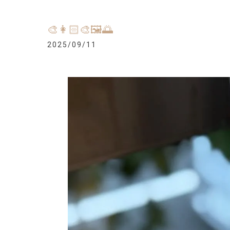
🎨👩🏻‍🎨🖼️🌅
2025/09/11