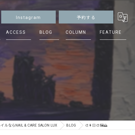
Instagram
予約する
ACCESS
BLOG
COLUMN
FEATURE
マグネット
ニュアンス
シンプル
ケア
フット
ならNAIL & CARE SALON LUX
BLOG
🎨👩🏻‍🎨🖼️🌅