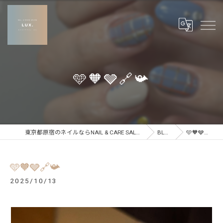
🩵🧡🩶🔗📯
東京都原宿のネイルならNAIL & CARE SALON LUX
BLOG
🩵🧡🩶🔗📯
🩵🧡🩶🔗📯
2025/10/13