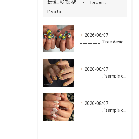
最近の投稿
Recent
Posts
2026/08/07
________. "Free design(volume)...
2026/08/07
_________. "sample design 10本"
2026/08/07
_________. "sample design 2〜5本...