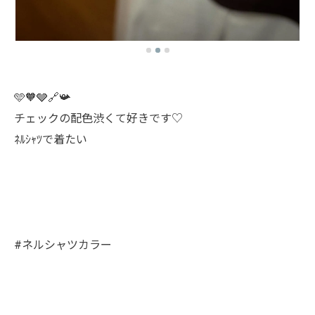
🩵🧡🩶🔗📯
チェックの配色渋くて好きです♡
ﾈﾙｼｬﾂで着たい
#ネルシャツカラー