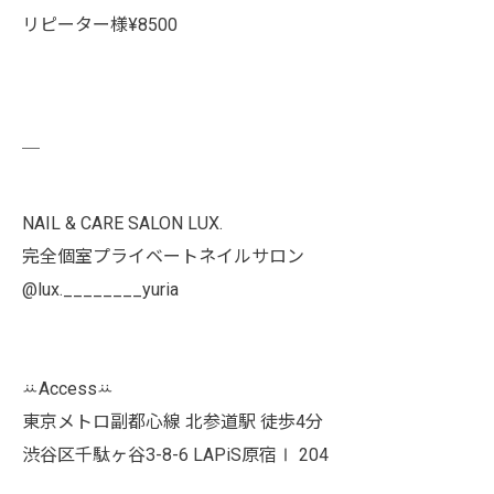
リピーター様¥8500
￣
NAIL & CARE SALON LUX.
完全個室プライベートネイルサロン
@lux.________yuria
ꕁAccessꕁ
東京メトロ副都心線 北参道駅 徒歩4分
渋谷区千駄ヶ谷3-8-6 LAPiS原宿Ⅰ 204