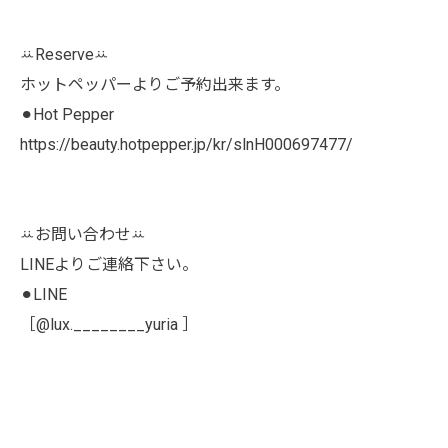
ꕁReserveꕁ
ホットペッパーよりご予約出来ます。
⚫︎Hot Pepper
https://beauty.hotpepper.jp/kr/slnH000697477/
ꕁお問い合わせꕁ
LINEよりご連絡下さい。
⚫︎LINE
［@lux.________yuria ］