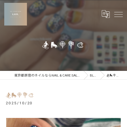
🏂🛼🍭💐🎨
東京都原宿のネイルならNAIL & CARE SALON LUX
BLOG
🏂🛼🍭💐🎨
🏂🛼🍭💐🎨
2025/10/20