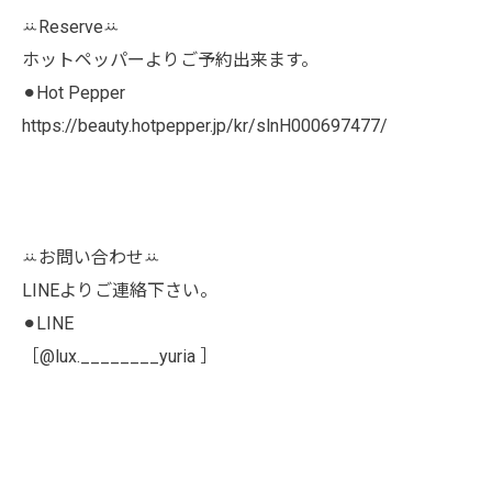
ꕁReserveꕁ
ホットペッパーよりご予約出来ます。
⚫︎Hot Pepper
https://beauty.hotpepper.jp/kr/slnH000697477/
ꕁお問い合わせꕁ
LINEよりご連絡下さい。
⚫︎LINE
［@lux.________yuria ］