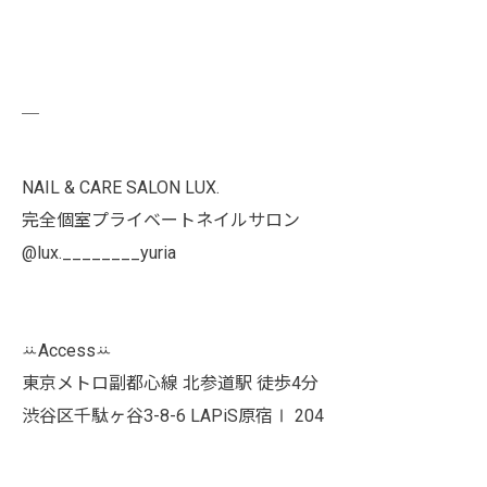
￣
NAIL & CARE SALON LUX.
完全個室プライベートネイルサロン
@lux.________yuria
ꕁAccessꕁ
東京メトロ副都心線 北参道駅 徒歩4分
渋谷区千駄ヶ谷3-8-6 LAPiS原宿Ⅰ 204