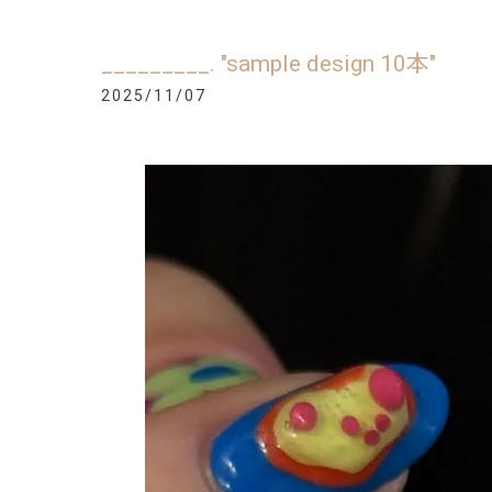
_________. "sample design 10本"
2025/11/07