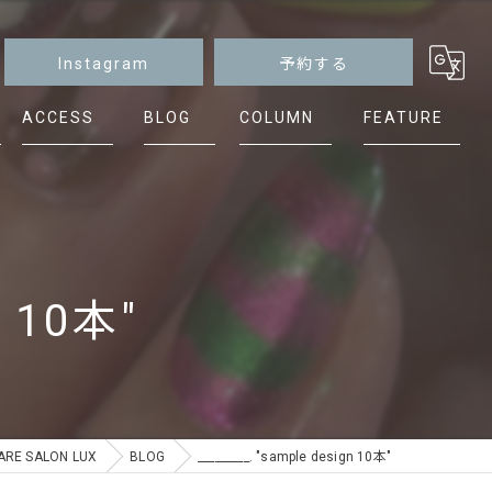
Instagram
予約する
ACCESS
BLOG
COLUMN
FEATURE
マグネット
ニュアンス
シンプル
n 10本"
ケア
フット
E SALON LUX
BLOG
_________. "sample design 10本"