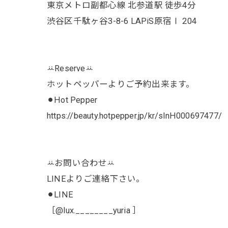
東京メトロ副都心線 北参道駅 徒歩4分
渋谷区千駄ヶ谷3-8-6 LAPiS原宿Ⅰ 204
ꕁReserveꕁ
ホットペッパーよりご予約出来ます。
⚫︎Hot Pepper
https://beauty.hotpepper.jp/kr/slnH000697477/
ꕁお問い合わせꕁ
LINEよりご連絡下さい。
⚫︎LINE
［@lux.________yuria ］