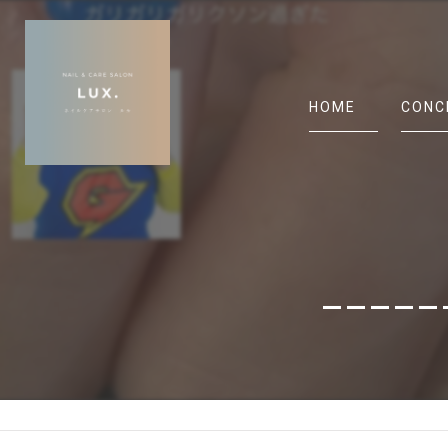
HOME
CONC
_____