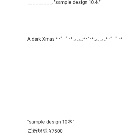
_________. "sample design 10本"
A dark Xmas *･゜ﾟ･*:.｡..｡.:*･''･*:.｡. .｡.:*･゜ﾟ･*
"sample design 10本"
ご新規様 ¥7500