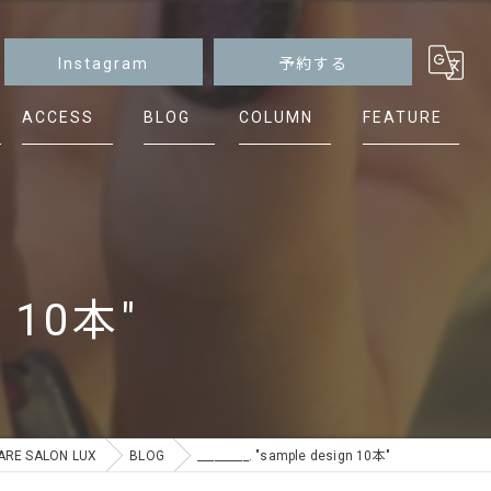
Instagram
予約する
ACCESS
BLOG
COLUMN
FEATURE
マグネット
ニュアンス
シンプル
n 10本"
ケア
フット
E SALON LUX
BLOG
_________. "sample design 10本"