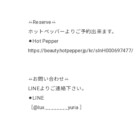
ꕁReserveꕁ
ホットペッパーよりご予約出来ます。
⚫︎Hot Pepper
https://beauty.hotpepper.jp/kr/slnH000697477/
ꕁお問い合わせꕁ
LINEよりご連絡下さい。
⚫︎LINE
［@lux.________yuria ］