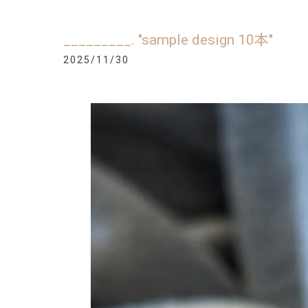
_________. "sample design 10本"
2025/11/30