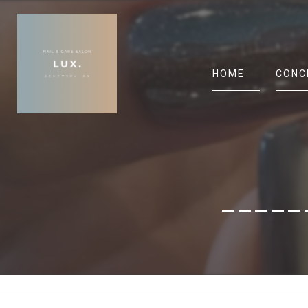
HOME
CONC
_____