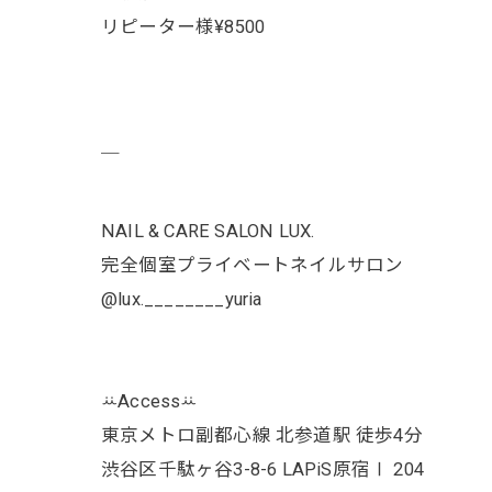
リピーター様¥8500
￣
NAIL & CARE SALON LUX.
完全個室プライベートネイルサロン
@lux.________yuria
ꕁAccessꕁ
東京メトロ副都心線 北参道駅 徒歩4分
渋谷区千駄ヶ谷3-8-6 LAPiS原宿Ⅰ 204