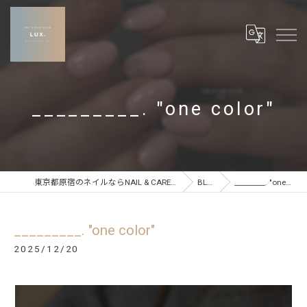
_________. "one color"
東京都原宿のネイルならNAIL & CARE SALON LUX
BLOG
_________. "one color"
_________. "one color"
2025/12/20