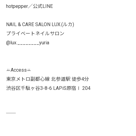
hotpepper／公式LINE
NAIL & CARE SALON LUX.(ルカ)
プライベートネイルサロン
@lux.________yuria
ꕁAccessꕁ
東京メトロ副都心線 北参道駅 徒歩4分
渋谷区千駄ヶ谷3-8-6 LAPiS原宿Ⅰ 204
￣￣