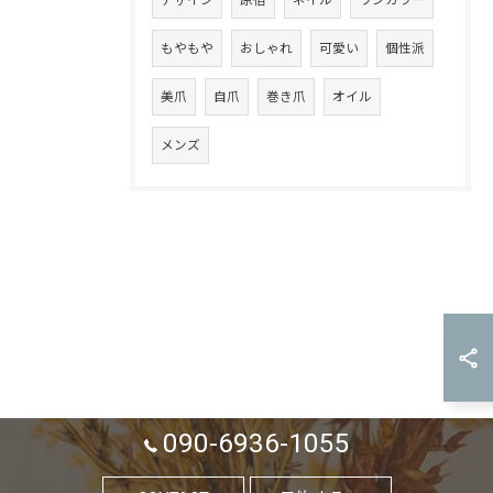
もやもや
おしゃれ
可愛い
個性派
美爪
自爪
巻き爪
オイル
メンズ
090-6936-1055