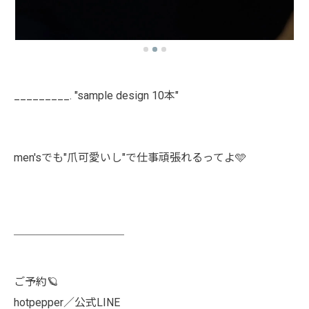
_________. "sample design 10本"
men'sでも"爪可愛いし"で仕事頑張れるってよ🩵
￣￣￣￣￣￣￣￣￣￣
ご予約🪐
hotpepper／公式LINE