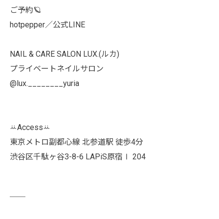
ご予約🪐
hotpepper／公式LINE
NAIL & CARE SALON LUX.(ルカ)
プライベートネイルサロン
@lux.________yuria
ꕁAccessꕁ
東京メトロ副都心線 北参道駅 徒歩4分
渋谷区千駄ヶ谷3-8-6 LAPiS原宿Ⅰ 204
￣￣