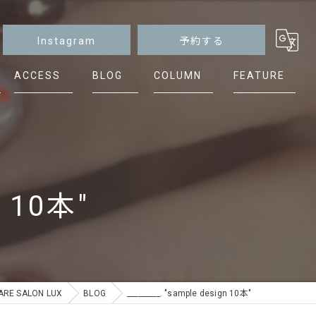
Instagram
予約する
ACCESS
BLOG
COLUMN
FEATURE
マグネット
ニュアンス
シンプル
n 10本"
ケア
フット
E SALON LUX
BLOG
_________. "sample design 10本"