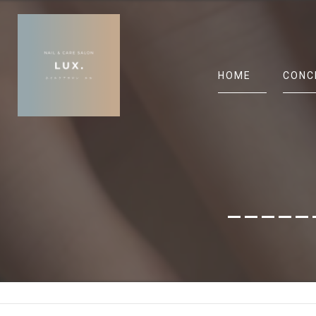
HOME
CONC
_____