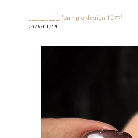
_________. "sample design 10本"
2026/01/19