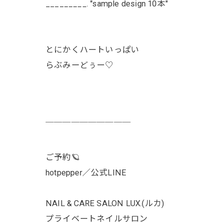
_________. "sample design 10本"
とにかくハートいっぱい
らぶみーどぅー♡
￣￣￣￣￣￣￣￣￣￣
ご予約🪐
hotpepper／公式LINE
NAIL & CARE SALON LUX.(ルカ)
プライベートネイルサロン