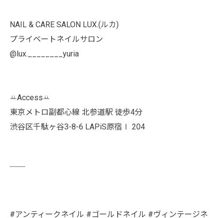
NAIL & CARE SALON LUX.(ルカ)
プライベートネイルサロン
@lux.________yuria
ꕁAccessꕁ
東京メトロ副都心線 北参道駅 徒歩4分
渋谷区千駄ヶ谷3-8-6 LAPiS原宿Ⅰ 204
￣￣
#アンティークネイル #ゴールドネイル #ヴィンテージネ