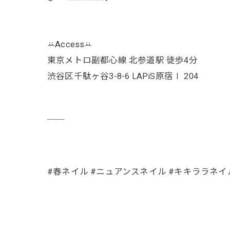
ꕁAccessꕁ
東京メトロ副都心線 北参道駅 徒歩4分
渋谷区千駄ヶ谷3-8-6 LAPiS原宿Ⅰ 204
￣￣
#春ネイル #ニュアンスネイル #キキララネイ