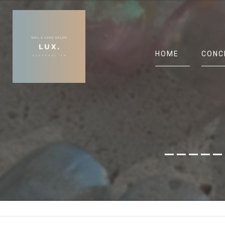
HOME
CONC
_____