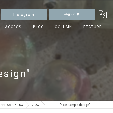
Instagram
予約する
ACCESS
BLOG
COLUMN
FEATURE
マグネット
ニュアンス
シンプル
esign"
ケア
フット
E SALON LUX
BLOG
_________. "new sample design"