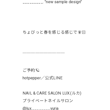
_________. "new sample design"
ちょびっと春を感じる感じで🧚🏻
￣￣￣￣￣￣￣￣￣￣
ご予約🪐
hotpepper／公式LINE
NAIL & CARE SALON LUX.(ルカ)
プライベートネイルサロン
@lux.________yuria