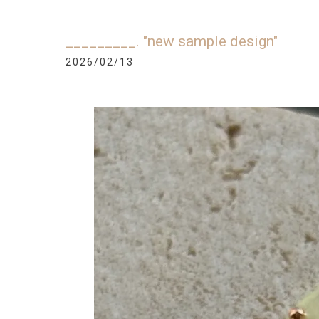
_________. "new sample design"
2026/02/13