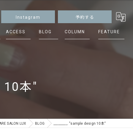
Instagram
予約する
ACCESS
BLOG
COLUMN
FEATURE
マグネット
ニュアンス
シンプル
n 10本"
ケア
フット
E SALON LUX
BLOG
_________. "sample design 10本"