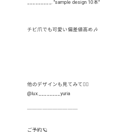
_________. "sample design 10本"
チビ爪でも可愛い偏差値高め🎶
他のデザインも見てみて👯‍♀️
@lux.________yuria
￣￣￣￣￣￣￣￣￣￣
ご予約🪐