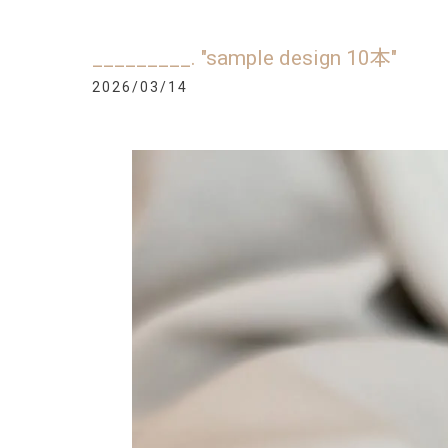
_________. "sample design 10本"
2026/03/14