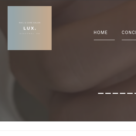
HOME
CONC
_____