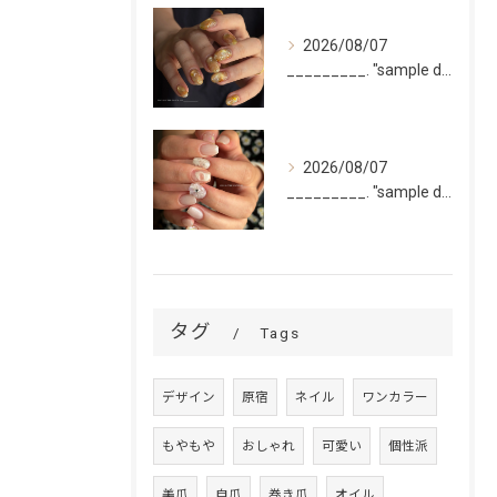
2026/08/07
_________. "sample design 10本"
2026/08/07
_________. "sample design 2〜5本...
タグ
Tags
デザイン
原宿
ネイル
ワンカラー
もやもや
おしゃれ
可愛い
個性派
美爪
自爪
巻き爪
オイル