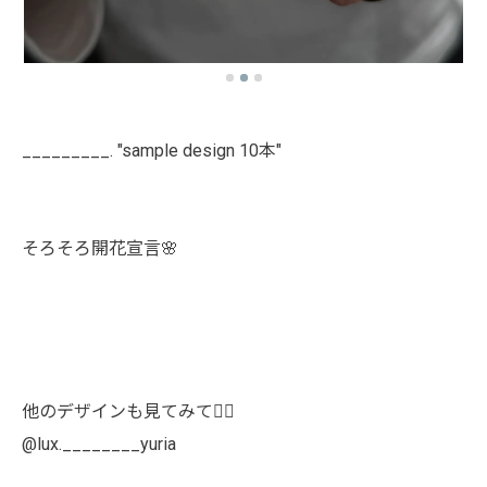
_________. "sample design 10本"
そろそろ開花宣言🌸
他のデザインも見てみて👯‍♀️
@lux.________yuria