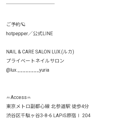
￣￣￣￣￣￣￣￣￣￣
ご予約🪐
hotpepper／公式LINE
NAIL & CARE SALON LUX.(ルカ)
プライベートネイルサロン
@lux.________yuria
ꕁAccessꕁ
東京メトロ副都心線 北参道駅 徒歩4分
渋谷区千駄ヶ谷3-8-6 LAPiS原宿Ⅰ 204