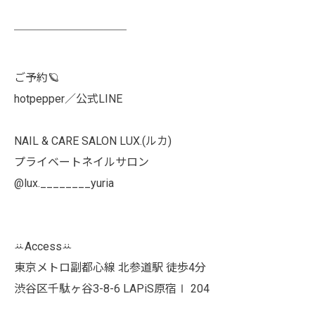
￣￣￣￣￣￣￣￣￣￣
ご予約🪐
hotpepper／公式LINE
NAIL & CARE SALON LUX.(ルカ)
プライベートネイルサロン
@lux.________yuria
ꕁAccessꕁ
東京メトロ副都心線 北参道駅 徒歩4分
渋谷区千駄ヶ谷3-8-6 LAPiS原宿Ⅰ 204