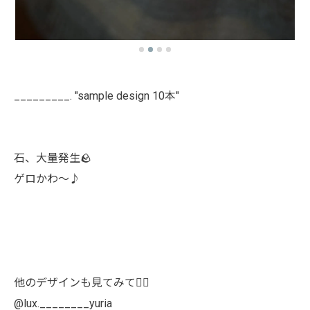
_________. "sample design 10本"
石、大量発生🪨
ゲロかわ〜♪
他のデザインも見てみて👯‍♀️
@lux.________yuria