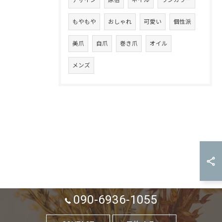
もやもや
おしゃれ
可愛い
個性派
美爪
自爪
巻き爪
オイル
メンズ
090-6936-1055