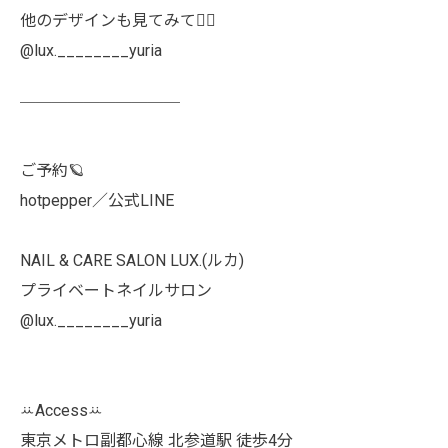
他のデザインも見てみて👯‍♀️
@lux.________yuria
￣￣￣￣￣￣￣￣￣￣
ご予約🪐
hotpepper／公式LINE
NAIL & CARE SALON LUX.(ルカ)
プライベートネイルサロン
@lux.________yuria
ꕁAccessꕁ
東京メトロ副都心線 北参道駅 徒歩4分