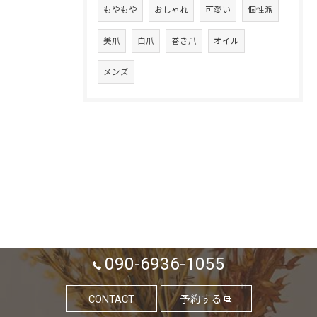
もやもや
おしゃれ
可愛い
個性派
美爪
自爪
巻き爪
オイル
メンズ
090-6936-1055
CONTACT
予約する