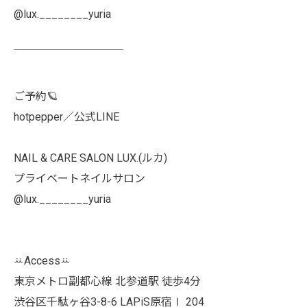
@lux.________yuria
￣￣￣￣￣￣￣￣￣￣
ご予約🪐
hotpepper／公式LINE
NAIL & CARE SALON LUX.(ルカ)
プライベートネイルサロン
@lux.________yuria
ꕁAccessꕁ
東京メトロ副都心線 北参道駅 徒歩4分
渋谷区千駄ヶ谷3-8-6 LAPiS原宿Ⅰ 204