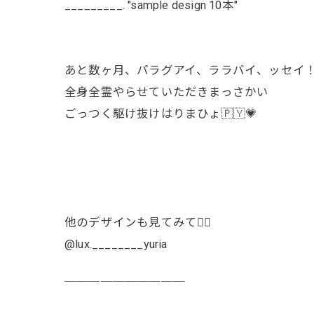
_________. "sample design 10本"
あと数ヶ月、パラグアイ、ララバイ、ッセイ！
全身全霊やらせていただきまっさかい
ごっつく駆け抜けはりまひょ🇵🇾💗
他のデザインも見てみて👯‍♀️
@lux.________yuria
￣￣￣￣￣￣￣￣￣￣