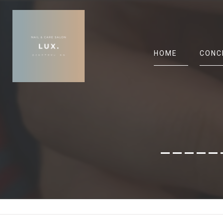
HOME
CONC
_____