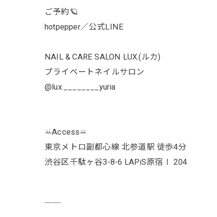
ご予約🪐
hotpepper／公式LINE
NAIL & CARE SALON LUX.(ルカ)
プライベートネイルサロン
@lux.________yuria
ꕁAccessꕁ
東京メトロ副都心線 北参道駅 徒歩4分
渋谷区千駄ヶ谷3-8-6 LAPiS原宿Ⅰ 204
￣￣