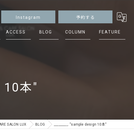
Instagram
予約する
ACCESS
BLOG
COLUMN
FEATURE
マグネット
ニュアンス
シンプル
n 10本"
ケア
フット
E SALON LUX
BLOG
_________. "sample design 10本"