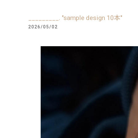
_________. "sample design 10本"
2026/05/02