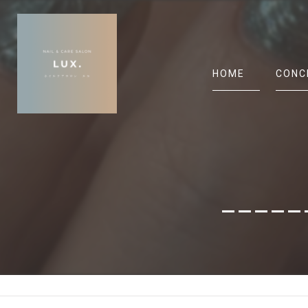
HOME
CONC
_____