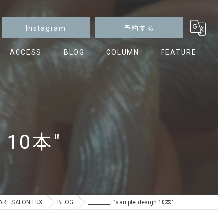
Instagram
予約する
ACCESS
BLOG
COLUMN
FEATURE
マグネット
ニュアンス
シンプル
n 10本"
ケア
フット
E SALON LUX
BLOG
_________. "sample design 10本"