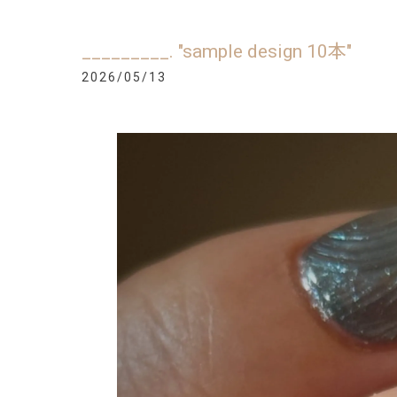
_________. "sample design 10本"
2026/05/13