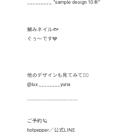
_________. "sample design 10本"
鯖みネイル🐟
ぐぅ〜です🩶
他のデザインも見てみて👯‍♀️
@lux.________yuria
￣￣￣￣￣￣￣￣￣￣
ご予約🪐
hotpepper／公式LINE