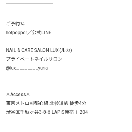
￣￣￣￣￣￣￣￣￣￣
ご予約🪐
hotpepper／公式LINE
NAIL & CARE SALON LUX.(ルカ)
プライベートネイルサロン
@lux.________yuria
ꕁAccessꕁ
東京メトロ副都心線 北参道駅 徒歩4分
渋谷区千駄ヶ谷3-8-6 LAPiS原宿Ⅰ 204