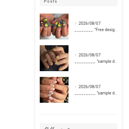
Posts
2026/08/07
________. "Free design(volume)...
2026/08/07
_________. "sample design 10本"
2026/08/07
_________. "sample design 2〜5本...