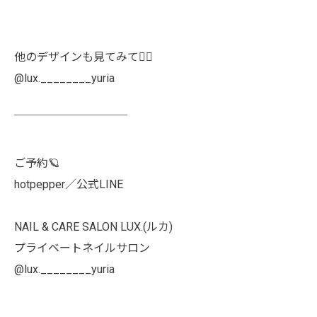
他のデザインも見てみて👯‍♀️
@lux.________yuria
￣￣￣￣￣￣￣￣￣￣
ご予約🪐
hotpepper／公式LINE
NAIL & CARE SALON LUX.(ルカ)
プライベートネイルサロン
@lux.________yuria