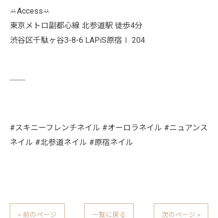
ꕁAccessꕁ
東京メトロ副都心線 北参道駅 徒歩4分
渋谷区千駄ヶ谷3-8-6 LAPiS原宿Ⅰ 204
￣￣
#スキニーフレンチネイル #オーロラネイル #ニュアンス
ネイル #北参道ネイル #原宿ネイル
< 前のページ
一覧に戻る
次のページ >