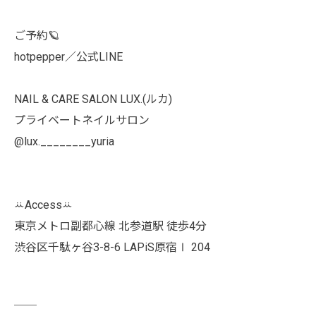
ご予約🪐
hotpepper／公式LINE
NAIL & CARE SALON LUX.(ルカ)
プライベートネイルサロン
@lux.________yuria
ꕁAccessꕁ
東京メトロ副都心線 北参道駅 徒歩4分
渋谷区千駄ヶ谷3-8-6 LAPiS原宿Ⅰ 204
￣￣