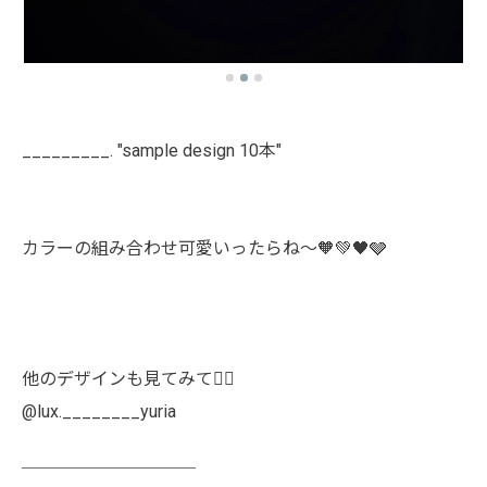
_________. "sample design 10本"
カラーの組み合わせ可愛いったらね〜🧡💚🖤🩶
他のデザインも見てみて👯‍♀️
@lux.________yuria
￣￣￣￣￣￣￣￣￣￣