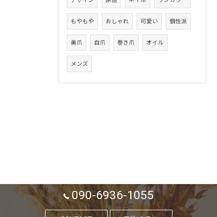
もやもや
おしゃれ
可愛い
個性派
美爪
自爪
巻き爪
オイル
メンズ
090-6936-1055