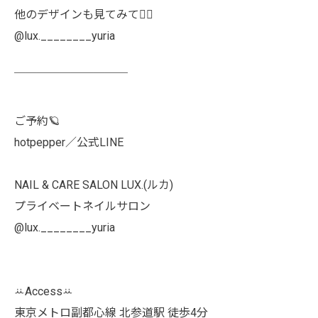
他のデザインも見てみて👯‍♀️
@lux.________yuria
￣￣￣￣￣￣￣￣￣￣
ご予約🪐
hotpepper／公式LINE
NAIL & CARE SALON LUX.(ルカ)
プライベートネイルサロン
@lux.________yuria
ꕁAccessꕁ
東京メトロ副都心線 北参道駅 徒歩4分