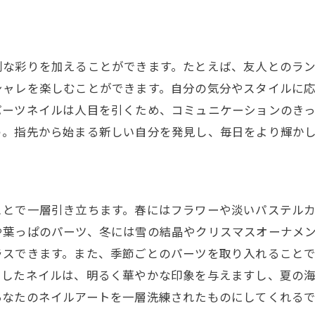
指先から始める個性の表現
ネイルに込めるアートと自己表現
日常に溶け込む自分らしさとアート
別な彩りを加えることができます。たとえば、友人とのラ
シャレを楽しむことができます。自分の気分やスタイルに
パーツネイルは人目を引くため、コミュニケーションのき
う。指先から始まる新しい自分を発見し、毎日をより輝か
ことで一層引き立ちます。春にはフラワーや淡いパステル
や葉っぱのパーツ、冬には雪の結晶やクリスマスオーナメ
ラスできます。また、季節ごとのパーツを取り入れること
にしたネイルは、明るく華やかな印象を与えますし、夏の
あなたのネイルアートを一層洗練されたものにしてくれる