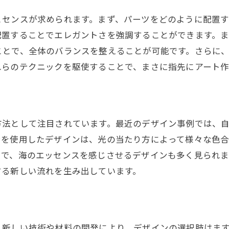
煌めくパーツネイルで指先をキャンバスに
とセンスが求められます。まず、パーツをどのように配置
指先のキャンバス化計画
配置することでエレガントさを強調することができます。
ことで、全体のバランスを整えることが可能です。さらに
煌めくパーツで作るオリジナルアート
れらのテクニックを駆使することで、まさに指先にアート
パーツネイルで表現する四季折々のデザイン
立体感を楽しむパーツネイルの魅力
アートとしてのパーツネイルの可能性
インパクトのあるデザインで周りと差をつける
方法として注目されています。最近のデザイン事例では、
ンを使用したデザインは、光の当たり方によって様々な色
ネイルアートの新境地パーツネイルの取り入れ方
とで、海のエッセンスを感じさせるデザインも多く見られ
パーツネイルを取り入れる際の注意点
する新しい流れを生み出しています。
初心者でも安心の簡単パーツネイル
プロが教えるパーツネイルの取り入れ方
トレンドを抑えた最新パーツネイル
新しい技術や材料の開発により、デザインの選択肢はます