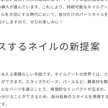
サロンでのパーツネイル体験
の導入が進んでいます。これにより、持続可能なネイルア
自宅で楽しむセルフパーツネイル
イルを大切にする時代において、自分だけのパーツネイル
パーツネイルで指先から広がる美しさの世界
届けしますので、ぜひお楽しみに！
指先から始まる美のイノベーション
パーツネイルで描く美しさの可能性
個性を引き出すパーツネイル
スするネイルの新提案
指先を彩るパーツネイルの新潮流
アートと美が融合するパーツネイル
一歩先行く美しさを手に入れる
に与える素晴らしい手段です。ネイルアートの世界では、
ネイルで実現する自分らしさとアートの融合
とができます。スタッズやビーズ、パールなど、異素材を
ネイルで表現する自分だけのスタイル
フルなパーツを選ぶことで、視覚的なインパクトが生まれ
アートを取り入れたネイルの魅力
い分けることができるため、自分自身のスタイルを表現す
パーツネイルで創る自分らしいデザイン
です。