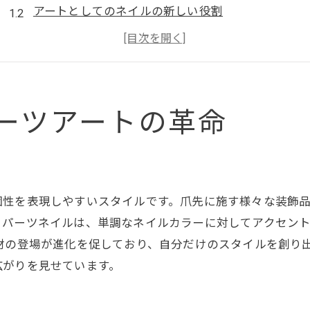
アートとしてのネイルの新しい役割
パーツ選びで広がるデザインの可能性
アート作品を指先に表現するテクニック
革新的なパーツネイルのデザイン事例
ネイルアートの未来を見据えて
ーツアートの革命
指先に輝きをプラスするネイルの新提案
個性的なアクセントを指先に
パーツネイルで彩る特別な日常
個性を表現しやすいスタイルです。爪先に施す様々な装飾
季節感を取り入れたパーツ選び
。パーツネイルは、単調なネイルカラーに対してアクセン
シンプルネイルを格上げする技
材の登場が進化を促しており、自分だけのスタイルを創り
プロフェッショナルが薦める輝きの秘訣
広がりを見せています。
ナチュラルからゴージャスまでの変幻自在
パーツネイルで日常をアートに変える方法