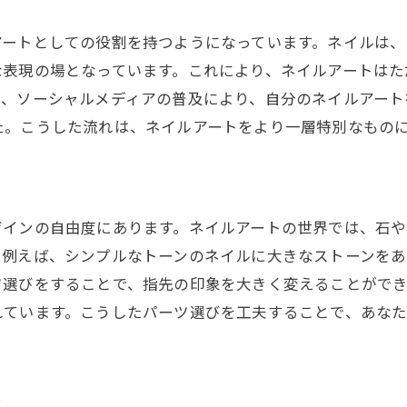
日常生活に溶け込むアートの魅力
アートとしての役割を持つようになっています。ネイルは
初心者でも簡単に始められるパーツネイル
な表現の場となっています。これにより、ネイルアートはた
自分らしさを表現するデザインの選び方
に、ソーシャルメディアの普及により、自分のネイルアート
パーツ配置で生まれる新たな表現
た。こうした流れは、ネイルアートをより一層特別なもの
日々の装いに合うテーマ別パーツネイル
パーツネイルで日常を特別に変える
シンプルネイルに飽きたあなたに贈るパーツネイルの魅
ザインの自由度にあります。ネイルアートの世界では、石
脱マンネリ！パーツネイルの魅力
。例えば、シンプルなトーンのネイルに大きなストーンをあ
パーツネイルで手元に変化をプラス
ツ選びをすることで、指先の印象を大きく変えることがで
おしゃれ度アップの秘訣はパーツ選び
れています。こうしたパーツ選びを工夫することで、あな
シンプルネイルからのステップアップ
個性が光るパーツネイルの楽しみ方
ク
初心者でも楽しめるパーツネイルの魅力